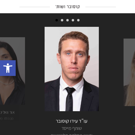
פתח 
אור וואלי
מנהלת מש
עו"ד עידו קוסובר
ט
שותף מייסד