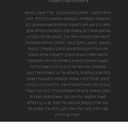
וראש מחלקת הליטיגציה
מייסד המשרד, מחזיק במוניטין מכובד כעו"ד מוערך בתחום
הליטיגציה המסחרית, הבנקאות והפשיעה הכלכלית. לעידו
ניסיון רב בייצוג תיקי ליטיגציה בתחומים שונים ומגוונים, כמו
גם ניסיון מעשי רחב בסוגיות קצה בתחומים פיננסיים שונים,
לרבות שוק ההון ודיני ניירות ערך, מאבקי שליטה בחברות,
בנקאות, פינטק, בלוקצ'יין ועוד. במהלך פעילותו המשפטית
עידו מוביל תיקים גדולים ומורכבים במקצועיות, בקיאות
ונחישות חסרת פשרות ומעניק ללקוחותיו שירות משפטי
מקצועי ומעמיק המאופיין ביסודיות ויצירתיות מחשבתית
ומשפטית. עידו החל את דרכו בבית המשפט הכלכלי
בתל-אביב כמתמחה בלשכתו של כב' השופט חאלד כבוב,
ולאחר שניהל משרד עצמאי המתמחה בתובענות ייצוגיות
ונגזרות בדיני תאגידים וניירות ערך, פילס את דרכו במהרה
בשוק המשפטי בישראל והיום נתפס בידי רבים כעו"ד מוביל
מוערך ומקצועי. עידו הינו בוגר האוניברסיטה העברית
בירושלים, L.L.B. חבר ועדת בנקאות ופיננסים של לשכת
עורכי הדין; וחבר ועדת שוק ההון, ניירות ערך ועסקים של
לשכת עורכי הדין.